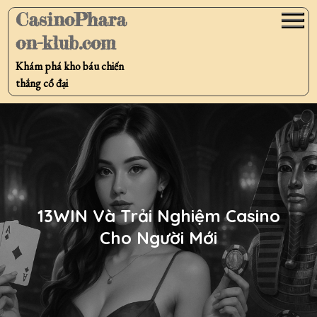
Skip
CasinoPhara
to
on-klub.com
content
Khám phá kho báu chiến
thắng cổ đại
13WIN Và Trải Nghiệm Casino
Cho Người Mới