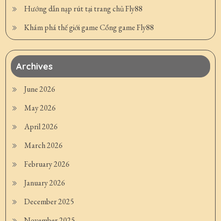
Hướng dẫn nạp rút tại trang chủ Fly88
Khám phá thế giới game Cổng game Fly88
Archives
June 2026
May 2026
April 2026
March 2026
February 2026
January 2026
December 2025
November 2025