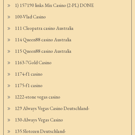
1) 157190 links Mix Casino (2-PL) DONE
100-Vlad Casino
111 Cleopatra casino Australia
114 Queen88 casino Australia
115 Queen88 casino Australia
1163-7Gold Casino
1174-f1 casino
1175-f1 casino
1222-stone vegas casino
129 Always Vegas Casino Deutschland-
130-Always Vegas Casino
135 Slotozen Deutschland-