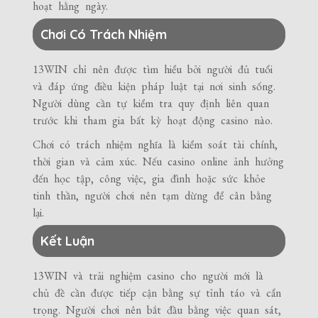
hoạt hằng ngày.
Chơi Có Trách Nhiệm
13WIN chỉ nên được tìm hiểu bởi người đủ tuổi
và đáp ứng điều kiện pháp luật tại nơi sinh sống.
Người dùng cần tự kiểm tra quy định liên quan
trước khi tham gia bất kỳ hoạt động casino nào.
Chơi có trách nhiệm nghĩa là kiểm soát tài chính,
thời gian và cảm xúc. Nếu casino online ảnh hưởng
đến học tập, công việc, gia đình hoặc sức khỏe
tinh thần, người chơi nên tạm dừng để cân bằng
lại.
Kết Luận
13WIN và trải nghiệm casino cho người mới là
chủ đề cần được tiếp cận bằng sự tỉnh táo và cẩn
trọng. Người chơi nên bắt đầu bằng việc quan sát,