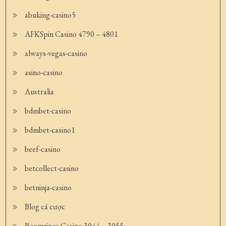
abuking-casino5
AFKSpin Casino 4790 – 4801
always-vegas-casino
asino-casino
Australia
bdmbet-casino
bdmbet-casino1
beef-casino
betcollect-casino
betninja-casino
Blog cá cược
Boomzinos Casino 3044 – 3055