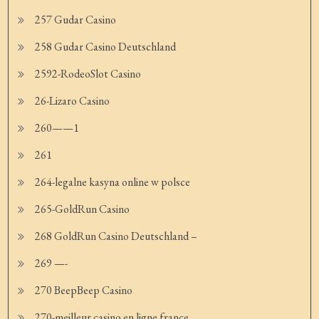
257 Gudar Casino
258 Gudar Casino Deutschland
2592-RodeoSlot Casino
26-Lizaro Casino
260——1
261
264-legalne kasyna online w polsce
265-GoldRun Casino
268 GoldRun Casino Deutschland –
269 —-
270 BeepBeep Casino
270-meilleur casino en ligne france