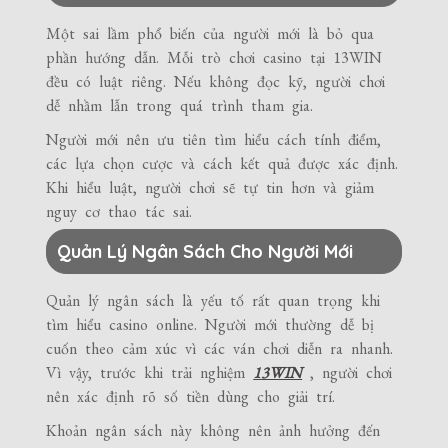
Một sai lầm phổ biến của người mới là bỏ qua
phần hướng dẫn. Mỗi trò chơi casino tại 13WIN
đều có luật riêng. Nếu không đọc kỹ, người chơi
dễ nhầm lẫn trong quá trình tham gia.
Người mới nên ưu tiên tìm hiểu cách tính điểm,
các lựa chọn cược và cách kết quả được xác định.
Khi hiểu luật, người chơi sẽ tự tin hơn và giảm
nguy cơ thao tác sai.
Quản Lý Ngân Sách Cho Người Mới
Quản lý ngân sách là yếu tố rất quan trọng khi
tìm hiểu casino online. Người mới thường dễ bị
cuốn theo cảm xúc vì các ván chơi diễn ra nhanh.
Vì vậy, trước khi trải nghiệm
13WIN
, người chơi
nên xác định rõ số tiền dùng cho giải trí.
Khoản ngân sách này không nên ảnh hưởng đến