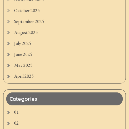
October 2025
September 2025
August 2025
July 2025
June 2025
May 2025
April 2025
Categories
01
02