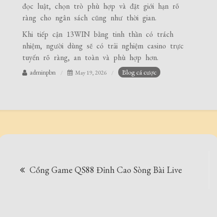
đọc luật, chọn trò phù hợp và đặt giới hạn rõ
ràng cho ngân sách cũng như thời gian.
Khi tiếp cận 13WIN bằng tinh thần có trách
nhiệm, người dùng sẽ có trải nghiệm casino trực
tuyến rõ ràng, an toàn và phù hợp hơn.
adminpbn
Blog cá cược
May 19, 2026
Post
Cổng Game QS88 Đỉnh Cao Sòng Bài Live
navigation