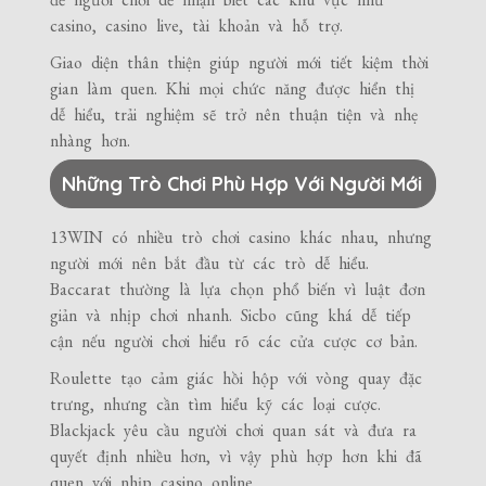
casino, casino live, tài khoản và hỗ trợ.
Giao diện thân thiện giúp người mới tiết kiệm thời
gian làm quen. Khi mọi chức năng được hiển thị
dễ hiểu, trải nghiệm sẽ trở nên thuận tiện và nhẹ
nhàng hơn.
Những Trò Chơi Phù Hợp Với Người Mới
13WIN có nhiều trò chơi casino khác nhau, nhưng
người mới nên bắt đầu từ các trò dễ hiểu.
Baccarat thường là lựa chọn phổ biến vì luật đơn
giản và nhịp chơi nhanh. Sicbo cũng khá dễ tiếp
cận nếu người chơi hiểu rõ các cửa cược cơ bản.
Roulette tạo cảm giác hồi hộp với vòng quay đặc
trưng, nhưng cần tìm hiểu kỹ các loại cược.
Blackjack yêu cầu người chơi quan sát và đưa ra
quyết định nhiều hơn, vì vậy phù hợp hơn khi đã
quen với nhịp casino online.