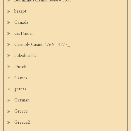
brazpt
Canada
cas14noai
Casinoly Casino 4766 – 4777_
cuksdutch2
Dutch
Games
gercas
German
Greece
Greece2