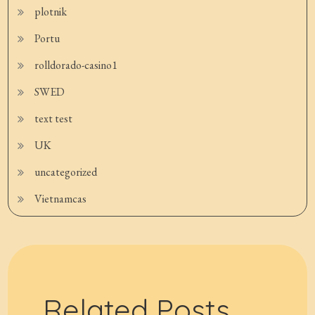
plotnik
Portu
rolldorado-casino1
SWED
text test
UK
uncategorized
Vietnamcas
Related Posts