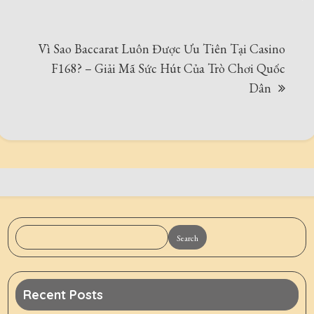
Vì Sao Baccarat Luôn Được Ưu Tiên Tại Casino
F168? – Giải Mã Sức Hút Của Trò Chơi Quốc
Dân
Search
Recent Posts