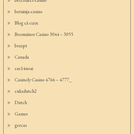
betcollect-casino
betninja-casino
Blog cá cược
Boomzinos Casino 3044 – 3055
brazpt
Canada
cas14noai
Casinoly Casino 4766 – 4777_
cuksdutch2
Dutch
Games
gercas