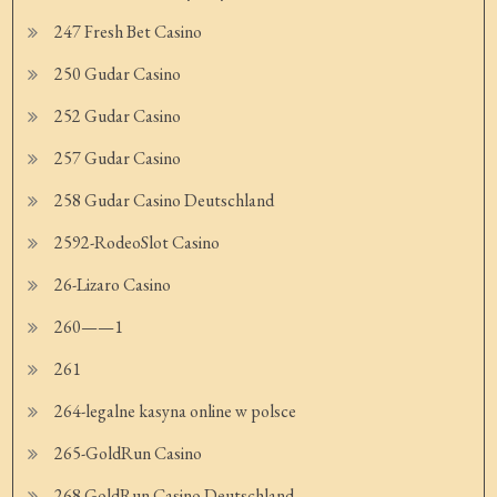
247 Fresh Bet Casino
250 Gudar Casino
252 Gudar Casino
257 Gudar Casino
258 Gudar Casino Deutschland
2592-RodeoSlot Casino
26-Lizaro Casino
260——1
261
264-legalne kasyna online w polsce
265-GoldRun Casino
268 GoldRun Casino Deutschland –