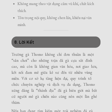
Không mang theo vật dụng cấm: vũ khí, chất kích
thích.
Tôn trọng nội quy, không chen lấn, khiếu nại văn
minh.
8. Lời Kết
Trường gà Thomo không chỉ đơn thuần là một
“sân chơi” cho những trận đá gà cựa sắt đỉnh
cao, mà còn là không gian văn hóa, nơi giao lưu,
kết nối đam mê giữa kê sư đến từ nhiều vùng
miền. Với cơ sở hạ tầng hiện đại, quy trình tổ
chức chuyên nghiệp và dịch vụ đa dạng, Thomo
xứng đáng là “thánh địa” đá gà biên giới mà bất
cứ người mê gà chiến nào cũng nên một lần ghé
thăm.
Nếu bạn đang tìm kiếm một trải nghiệm đá gà