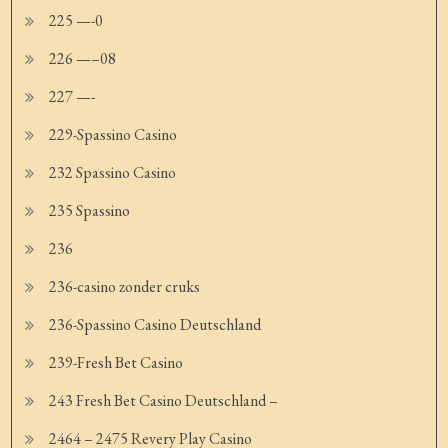
225 —-0
226 —–08
227 —-
229-Spassino Casino
232 Spassino Casino
235 Spassino
236
236-casino zonder cruks
236-Spassino Casino Deutschland
239-Fresh Bet Casino
243 Fresh Bet Casino Deutschland –
2464 – 2475 Revery Play Casino