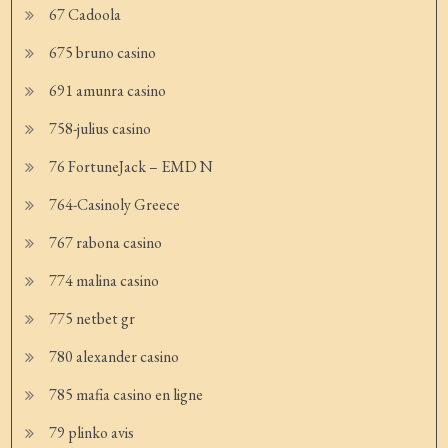
67 Cadoola
675 bruno casino
691 amunra casino
758-julius casino
76 FortuneJack – EMD N
764-Casinoly Greece
767 rabona casino
774 malina casino
775 netbet gr
780 alexander casino
785 mafia casino en ligne
79 plinko avis