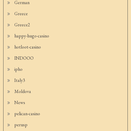
German
Greece
Greece2
happy-hugo-casino
hotloot-casino
INDOOO
ipho
Italy3
Moldova
News
pelican-casino
perusp