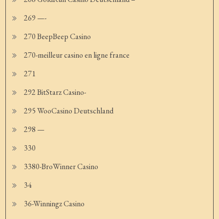
269 —-
270 BeepBeep Casino
270-meilleur casino en ligne france
271
292 BitStarz Casino-
295 WooCasino Deutschland
298 —
330
3380-BroWinner Casino
34
36-Winningz Casino