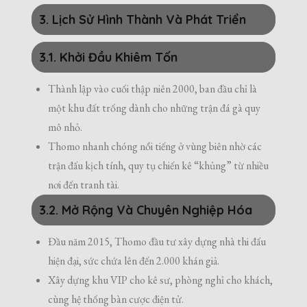
3. Lịch Sử Hình Thành Và Phát Triển
3.1. Khởi Đầu Khiêm Tốn
Thành lập vào cuối thập niên 2000, ban đầu chỉ là
một khu đất trống dành cho những trận đá gà quy
mô nhỏ.
Thomo nhanh chóng nổi tiếng ở vùng biên nhờ các
trận đấu kịch tính, quy tụ chiến kê “khủng” từ nhiều
nơi đến tranh tài.
3.2. Mở Rộng Và Chuyên Nghiệp Hóa
Đầu năm 2015, Thomo đầu tư xây dựng nhà thi đấu
hiện đại, sức chứa lên đến 2.000 khán giả.
Xây dựng khu VIP cho kê sư, phòng nghỉ cho khách,
cùng hệ thống bàn cược điện tử.