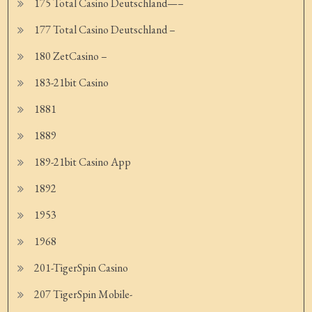
175 Total Casino Deutschland—–
177 Total Casino Deutschland –
180 ZetCasino –
183-21bit Casino
1881
1889
189-21bit Casino App
1892
1953
1968
201-TigerSpin Casino
207 TigerSpin Mobile-