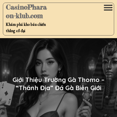
Skip
CasinoPhara
to
on-klub.com
content
Khám phá kho báu chiến
thắng cổ đại
Giới Thiệu Trường Gà Thomo –
“Thánh Địa” Đá Gà Biên Giới