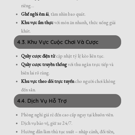
riêng…
Ghế ngồi êm ái
, tầm nhìn bao quát.
Khu vực ẩm thực
với món ăn nhanh, thức uống giải
khát.
4.3. Khu Vực Cuộc Chơi Và Cược
Quầy cược điện tử
cập nhật tỷ lệ kèo liên tục.
Quầy cược truyền thống
với thu ngân trực tiếp và
biên lai rõ ràng.
Khu vực theo dõi trực tuyến
cho người chơi không
đến sân.
4.4. Dịch Vụ Hỗ Trợ
Phòng nghỉ giá rẻ đến cao cấp ngay tại khuôn viên.
Dịch vụ bảo vệ, giữ xe 24/7.
Hướng dẫn làm thủ tục xuất – nhập cảnh, đổi tiền,