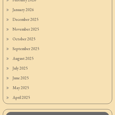
January 2026
December 2025
November 2025
October 2025
September 2025
August 2025
July 2025
June 2025
May 2025
April 2025