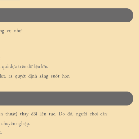
ng cụ như:
.
quả dựa trên dữ liệu lớn.
đưa ra quyết định sáng suốt hơn.
 thuật) thay đổi liên tục. Do đó, người chơi cần:
n chuyên nghiệp.
.