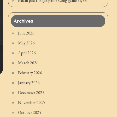
Khám phá thế giới game Cổng game Fly88
Archives
June 2026
May 2026
April 2026
March 2026
February 2026
January 2026
December 2025
November 2025
October 2025