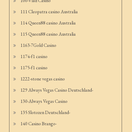
100-Vlad Casino
111 Cleopatra casino Australia
114 Queen88 casino Australia
115 Queen88 casino Australia
1163-7Gold Casino
1174-f1 casino
1175-f1 casino
1222-stone vegas casino
129 Always Vegas Casino Deutschland-
130-Always Vegas Casino
135 Slotozen Deutschland-
140 Casino Brango-