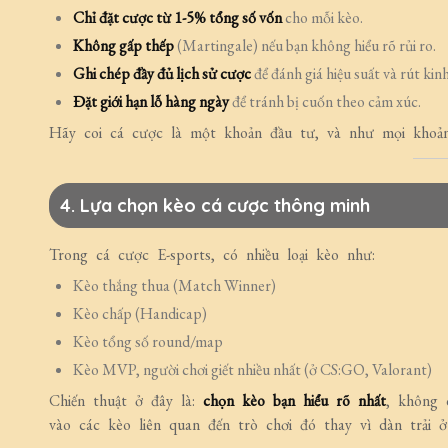
Chỉ đặt cược từ 1-5% tổng số vốn
cho mỗi kèo.
Không gấp thếp
(Martingale) nếu bạn không hiểu rõ rủi ro.
Ghi chép đầy đủ lịch sử cược
để đánh giá hiệu suất và rút kin
Đặt giới hạn lỗ hàng ngày
để tránh bị cuốn theo cảm xúc.
Hãy coi cá cược là một khoản đầu tư, và như mọi khoản 
4. Lựa chọn kèo cá cược thông minh
Trong cá cược E-sports, có nhiều loại kèo như:
Kèo thắng thua (Match Winner)
Kèo chấp (Handicap)
Kèo tổng số round/map
Kèo MVP, người chơi giết nhiều nhất (ở CS:GO, Valorant)
Chiến thuật ở đây là:
chọn kèo bạn hiểu rõ nhất
, không 
vào các kèo liên quan đến trò chơi đó thay vì dàn trải 