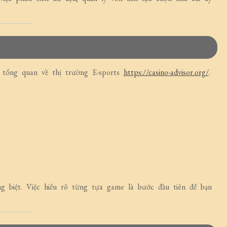
c tổng quan về thị trường E-sports
https://casino-advisor.org/
.
ng biệt. Việc hiểu rõ từng tựa game là bước đầu tiên để bạn