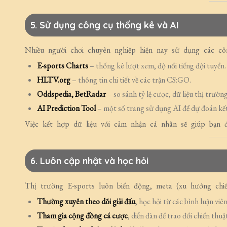
5. Sử dụng công cụ thống kê và AI
Nhiều người chơi chuyên nghiệp hiện nay sử dụng các cô
E-sports Charts
– thống kê lượt xem, độ nổi tiếng đội tuyển.
HLTV.org
– thông tin chi tiết về các trận CS:GO.
Oddspedia, BetRadar
– so sánh tỷ lệ cược, dữ liệu thị trường
AI Prediction Tool
– một số trang sử dụng AI để dự đoán kết 
Việc kết hợp dữ liệu với cảm nhận cá nhân sẽ giúp bạn 
6. Luôn cập nhật và học hỏi
Thị trường E-sports luôn biến động, meta (xu hướng chiến
Thường xuyên theo dõi giải đấu
, học hỏi từ các bình luận viê
Tham gia cộng đồng cá cược
, diễn đàn để trao đổi chiến thuật