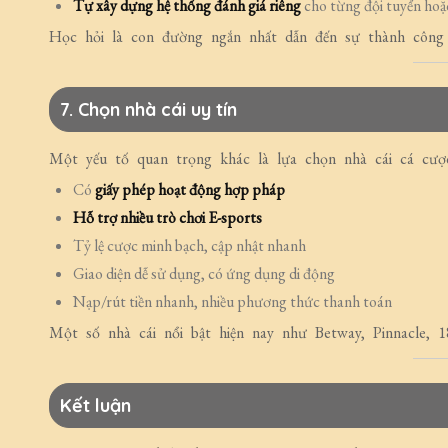
Tự xây dựng hệ thống đánh giá riêng
cho từng đội tuyển hoặc
Học hỏi là con đường ngắn nhất dẫn đến sự thành công 
7. Chọn nhà cái uy tín
Một yếu tố quan trọng khác là lựa chọn nhà cái cá cược
Có
giấy phép hoạt động hợp pháp
Hỗ trợ nhiều trò chơi E-sports
Tỷ lệ cược minh bạch, cập nhật nhanh
Giao diện dễ sử dụng, có ứng dụng di động
Nạp/rút tiền nhanh, nhiều phương thức thanh toán
Một số nhà cái nổi bật hiện nay như Betway, Pinnacle, 18
Kết luận