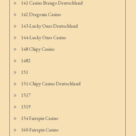
141 Casino Brango Deutschland
142 Dragonia Casino
143-Lucky Ones Deutschland
144-Lucky Ones Casino
148 Chipy Casino
1482
151
151-Chipy Casino Deutschland
1517
1519
154 Fairspin Casino
160-Fairspin Casino