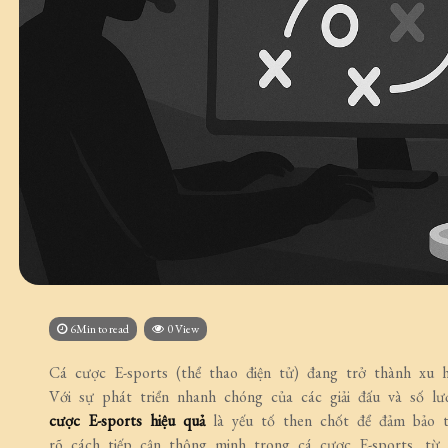
6Min to read
0 View
Cá cược E-sports (thể thao điện tử) đang trở thành xu
Với sự phát triển nhanh chóng của các giải đấu và số l
cược E-sports hiệu quả
là yếu tố then chốt để đảm bảo th
rõ cách tiếp cận thông minh trong cá cược E-sports, từ 